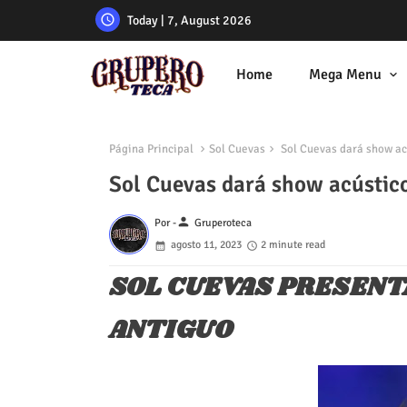
Today | 7, August 2026
Home
Mega Menu
Página Principal
Sol Cuevas
Sol Cuevas dará show ac
Sol Cuevas dará show acústic
person
Por -
Gruperoteca
agosto 11, 2023
2 minute read
SOL CUEVAS PRESENT
ANTIGUO