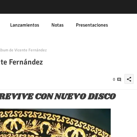
Lanzamientos
Notas
Presentaciones
lbum de Vicente Fernández
te Fernández
share
0
REVIVE CON NUEVO DISCO