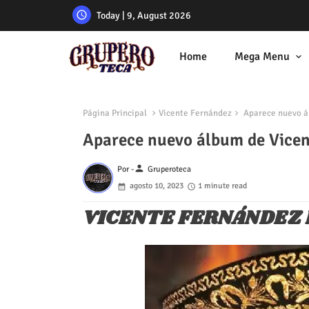
Today | 9, August 2026
Home
Mega Menu
Página Principal
Vicente Fernández
Aparece nuevo á
Aparece nuevo álbum de Vicen
person
Por -
Gruperoteca
agosto 10, 2023
1 minute read
VICENTE FERNÁNDEZ 