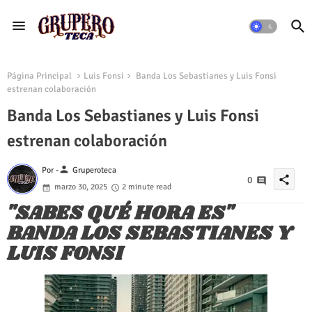
Página Principal
Luis Fonsi
Banda Los Sebastianes y Luis Fonsi
estrenan colaboración
Banda Los Sebastianes y Luis Fonsi
estrenan colaboración
person
Por -
Gruperoteca
share
0
marzo 30, 2025
2 minute read
"SABES QUÉ HORA ES"
BANDA LOS SEBASTIANES Y
LUIS FONSI