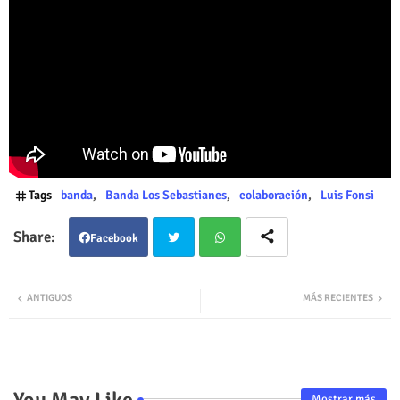
Tags
banda
Banda Los Sebastianes
colaboración
Luis Fonsi
Facebook
Twit
Wha
ANTIGUOS
MÁS RECIENTES
ter
tsap
p
You May Like
Mostrar más