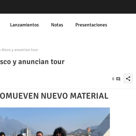
Lanzamientos
Notas
Presentaciones
disco y anuncian tour
sco y anuncian tour
share
0
ROMUEVEN NUEVO MATERIAL