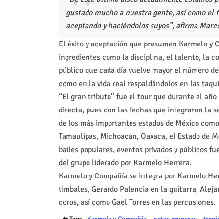
gustado mucho a nuestra gente, así como el 
aceptando y haciéndolos suyos”, afirma Marcos
El éxito y aceptación que presumen Karmelo y 
ingredientes como la disciplina, el talento, la c
público que cada día vuelve mayor el número de 
como en la vida real respaldándolos en las taqui
“El gran tributo” fue el tour que durante el a
directa, pues con las fechas que integraron la s
de los más importantes estados de México como 
Tamaulipas, Michoacán, Oaxaca, el Estado de Méx
bailes populares, eventos privados y públicos fu
del grupo liderado por Karmelo Herrera.
Karmelo y Compañía se integra por Karmelo Herre
timbales, Gerardo Palencia en la guitarra, Aleja
coros, así como Gael Torres en las percusiones.
Tags
Karmelo y Compañía
notas gruperas
tropi