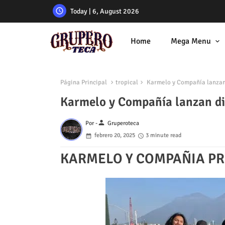
Today | 6, August 2026
Home
Mega Menu
Página Principal
tropical
Karmelo y Compañía lanzan 
Karmelo y Compañía lanzan di
person
Por -
Gruperoteca
febrero 20, 2025
3 minute read
KARMELO Y COMPAÑIA P