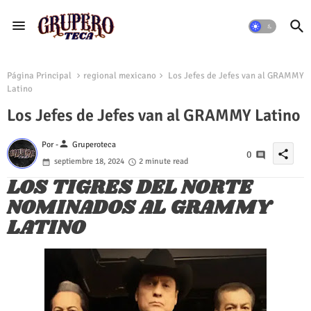
Página Principal
regional mexicano
Los Jefes de Jefes van al GRAMMY
Latino
Los Jefes de Jefes van al GRAMMY Latino
person
Por -
Gruperoteca
share
0
septiembre 18, 2024
2 minute read
LOS TIGRES DEL NORTE
NOMINADOS AL GRAMMY
LATINO