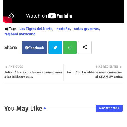
Tags
Los Tigres del Norte
norteño
notas gruperas
regional mexicano
Facebook
Twit
Wha
ANTIGUOS
MÁS RECIENTES
Julion Álvarez brilla con nominaciones
Kevin Aguilar obtiene una nominación
ter
tsap
a los Billboard 2024
al GRAMMY Latino
p
You May Like
Mostrar más