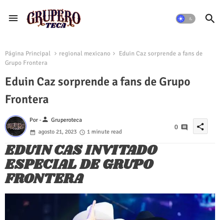
Página Principal
regional mexicano
Eduin Caz sorprende a fans de
Grupo Frontera
Eduin Caz sorprende a fans de Grupo
Frontera
person
Por -
Gruperoteca
share
0
agosto 21, 2023
1 minute read
EDUIN CAS INVITADO
ESPECIAL DE GRUPO
FRONTERA