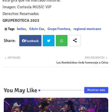
esta gira que ha marcado historia.
Imagen: Cortesía MUSIC VIP
Derechos Reservados
GRUPEROTECA 2023
Tags
bailes
Eduin Caz
Grupo Frontera
regional mexicano
Facebook
Twit
Wha
ANTIGUOS
MÁS RECIENTES
Los Kombolokos rinde homenaje a Celso
ter
tsap
p
You May Like
Mostrar más