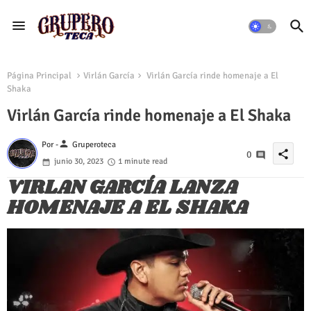
Página Principal
Virlán García
Virlán García rinde homenaje a El
Shaka
Virlán García rinde homenaje a El Shaka
person
Por -
Gruperoteca
share
0
junio 30, 2023
1 minute read
VIRLAN GARCÍA LANZA
HOMENAJE A EL SHAKA