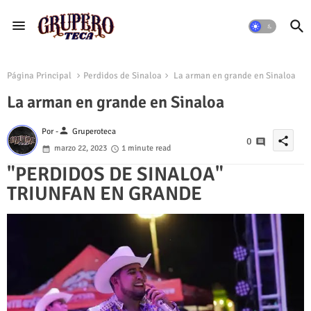
Página Principal
Perdidos de Sinaloa
La arman en grande en Sinaloa
La arman en grande en Sinaloa
person
Por -
Gruperoteca
share
0
marzo 22, 2023
1 minute read
"PERDIDOS DE SINALOA"
TRIUNFAN EN GRANDE