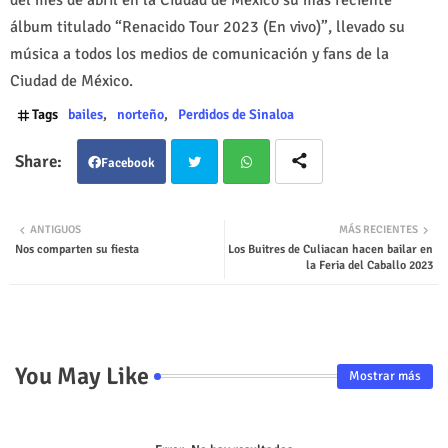
del mes de abril en la Ciudad de México su más reciente
álbum titulado “Renacido Tour 2023 (En vivo)”, llevado su
música a todos los medios de comunicación y fans de la
Ciudad de México.
Tags
bailes
norteño
Perdidos de Sinaloa
Facebook
Twit
Wha
ANTIGUOS
MÁS RECIENTES
Nos comparten su fiesta
Los Buitres de Culiacan hacen bailar en
ter
tsap
la Feria del Caballo 2023
p
You May Like
Mostrar más