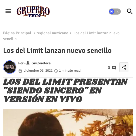
Página Principal
regional mexicano
Los del Limit lanzan nuevo
sencillo
Los del Limit lanzan nuevo sencillo
person
Por -
Gruperoteca
share
0
diciembre 03, 2022
1 minute read
LOS DEL LIMIT PRESENTAN
"SIENDO SINCERO" EN
VERSIÓN EN VIVO